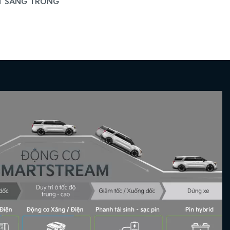
T SANG TRỌNG​
 CÁC NÚT TÍNH NĂNG
SE ÂM THANH VÒM CAO CẤP