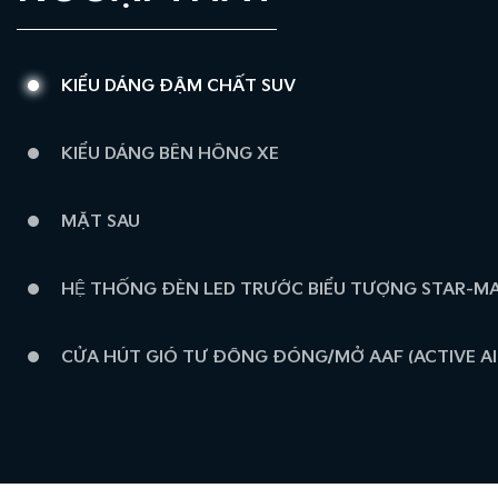
KIỂU DÁNG ĐẬM CHẤT SUV
KIỂU DÁNG BÊN HÔNG XE
MẶT SAU
HỆ THỐNG ĐÈN LED TRƯỚC BIỂU TƯỢNG STAR-M
CỬA HÚT GIÓ TỰ ĐỘNG ĐÓNG/MỞ AAF (ACTIVE AI
HỆ THỐNG ĐÈN LED SAU THIẾT KẾ SẮC SẢO
MÂM XE THIẾT KẾ MỚI