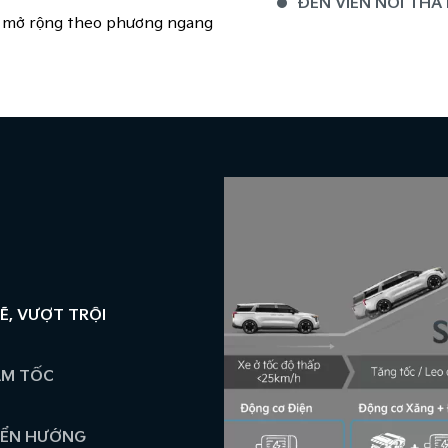
ĐÈN VIỀN NỘI THẤ
̣ch & mở rộng theo phương ngang
BỆ TÌ TAY TÍCH HỢP
HỆ THỐNG LOA BO
, VƯỢT TRỘI
ẢM TỐC
YỂN HƯỚNG