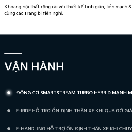
Khoang nội thất rộng rãi với thiết kế tinh giản, liền ma
cùng các trang bị tiện nghi.
VẬN HÀNH
ĐỘNG CƠ SMARTSTREAM TURBO HYBRID MẠNH MẼ
E-RIDE HỖ TRỢ ỔN ĐỊNH THÂN XE KHI QUA GỜ GI
E-HANDLING HỖ TRỢ ỔN ĐỊNH THÂN XE KHI CHU