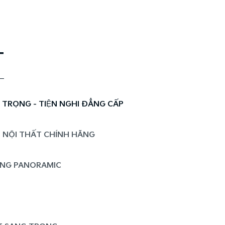
T
RỌNG - TIỆN NGHI ĐẲNG CẤP
 NỘI THẤT CHÍNH HÃNG
NG PANORAMIC​