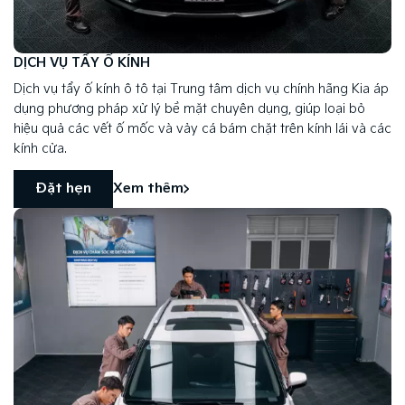
DỊCH VỤ TẨY Ố KÍNH
Dịch vụ tẩy ố kính ô tô tại Trung tâm dịch vụ chính hãng Kia áp
dụng phương pháp xử lý bề mặt chuyên dụng, giúp loại bỏ
hiệu quả các vết ố mốc và vảy cá bám chặt trên kính lái và các
kính cửa.
Đặt hẹn
Xem thêm