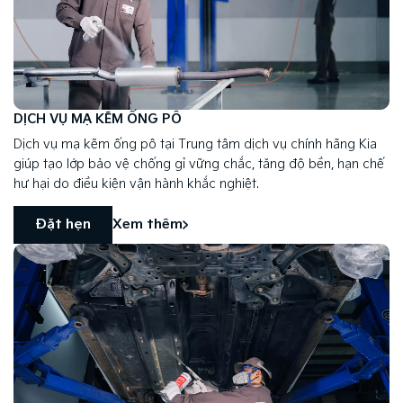
DỊCH VỤ MẠ KẼM ỐNG PÔ
Dịch vụ mạ kẽm ống pô tại Trung tâm dịch vụ chính hãng Kia
giúp tạo lớp bảo vệ chống gỉ vững chắc, tăng độ bền, hạn chế
hư hại do điều kiện vận hành khắc nghiệt.
Đặt hẹn
Xem thêm