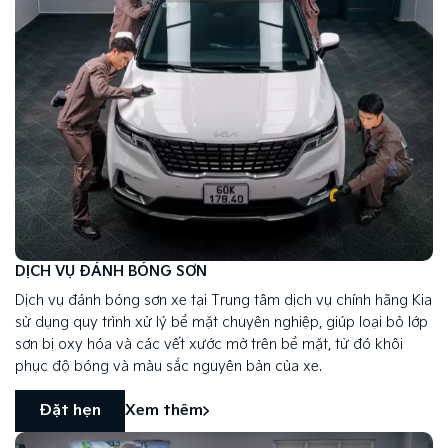
DỊCH VỤ ĐÁNH BÓNG SƠN
Dịch vụ đánh bóng sơn xe tại Trung tâm dịch vụ chính hãng Kia
sử dụng quy trình xử lý bề mặt chuyên nghiệp, giúp loại bỏ lớp
sơn bị oxy hóa và các vết xước mờ trên bề mặt, từ đó khôi
phục độ bóng và màu sắc nguyên bản của xe.
Đặt hẹn
Xem thêm