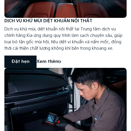
DỊCH VỤ KHỬ MÙI DIỆT KHUẨN NỘI THẤT
Dịch vụ khử mùi, diệt khuẩn nội thất tại Trung tâm dịch vụ
chính hãng Kia ứng dụng quy trình làm sạch chuyên sâu, giúp
loại bỏ tận gốc mùi hôi, tiêu diệt vi khuẩn và nấm mốc, đồng
thời cải thiện chất lượng không khí bên trong khoang xe.
Đặt hẹn
Xem thêm