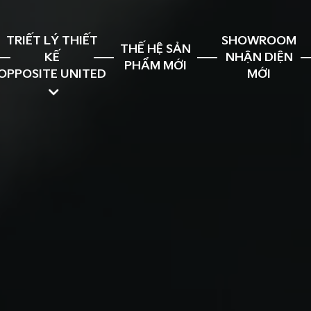
TRIẾT LÝ THIẾT
SHOWROOM
THẾ HỆ SẢN
KẾ
NHẬN DIỆN
PHẨM MỚI
OPPOSITE UNITED
MỚI