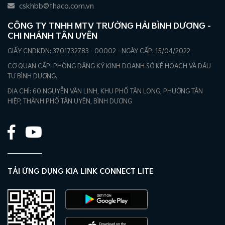
cskhbb@thaco.com.vn
CÔNG TY TNHH MTV TRƯỜNG HẢI BÌNH DƯƠNG -
CHI NHÁNH TÂN UYÊN
GIẤY CNĐKDN: 3701732783 - 00002 - NGÀY CẤP: 15/04/2022
CƠ QUAN CẤP: PHÒNG ĐĂNG KÝ KINH DOANH SỞ KẾ HOẠCH VÀ ĐẦU
TƯ BÌNH DƯƠNG.
ĐỊA CHỈ: 60 NGUYỄN VĂN LINH, KHU PHỐ TÂN LONG, PHƯỜNG TÂN
HIỆP, THÀNH PHỐ TÂN UYÊN, BÌNH DƯƠNG
TẢI ỨNG DỤNG KIA LINK CONNECT LITE